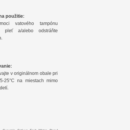
a použitie:
moci vatového tampónu
te pleť a/alebo odstráňte
.
anie:
ajte v originálnom obale pri
e 5-25°C na miestach mimo
etí.