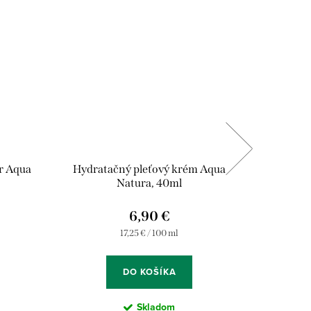
ár Aqua
Hydratačný pleťový krém Aqua
Krémový 
Natura, 40ml
6,90 €
Jednotková
17,25 € / 100 ml
cena:
DO KOŠÍKA
Skladom