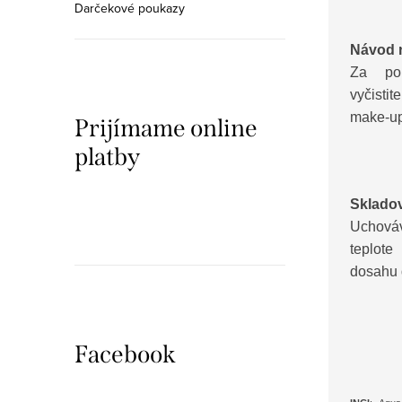
Darčekové poukazy
Návod n
Za po
vyčisti
make-up
Prijímame online
platby
Skladov
Uchováv
teplot
dosahu d
Facebook