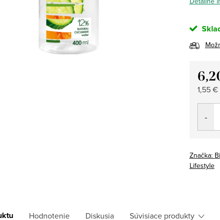
Detailné 
Skla
Možn
6,2
Jedno
1,55 €
cena:
Značka:
B
Lifestyle
uktu
Hodnotenie
Diskusia
Súvisiace produkty