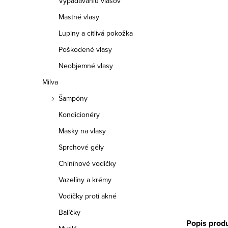
Vypadávaniu vlasov
p
Mastné vlasy
a
Lupiny a citlivá pokožka
n
Poškodené vlasy
e
Neobjemné vlasy
Milva
l
Šampóny
Kondicionéry
Masky na vlasy
Sprchové gély
Chinínové vodičky
Vazelíny a krémy
Vodičky proti akné
Balíčky
Popis prod