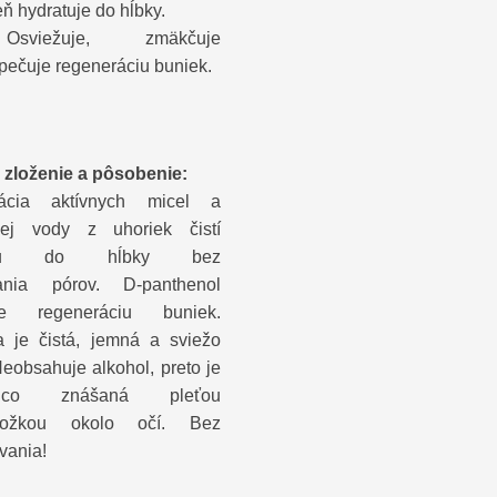
ň hydratuje do hĺbky.
sviežuje, zmäkčuje
pečuje regeneráciu buniek.
 zloženie a pôsobenie:
ácia aktívnych micel a
lnej vody z uhoriek čistí
žku do hĺbky bez
ania pórov. D-panthenol
uje regeneráciu buniek.
 je čistá, jemná a sviežo
Neobsahuje alkohol, preto je
ajúco znášaná pleťou
ožkou okolo očí. Bez
vania!