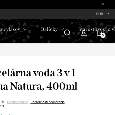
EUR
pu vlasov
Balíčky
Starostlivosť o v
NÁKU
KOŠÍ
elárna voda 3 v 1
a Natura, 400ml
Neohodnotené
Podrobnosti hodnotenia
226