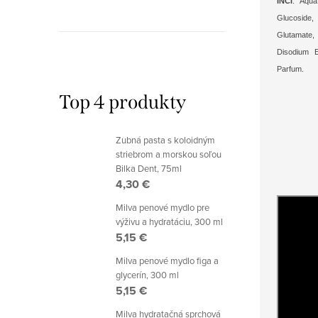
INCI
: Aqua
Gluco
Glutamate,
Disodium E
Parfum.
Top 4 produkty
Zubná pasta s koloidným
striebrom a morskou soľou
Bilka Dent, 75ml
4,30 €
Milva penové mydlo pre
výživu a hydratáciu, 300 ml
5,15 €
Milva penové mydlo figa a
glycerín, 300 ml
5,15 €
Milva hydratačná sprchová