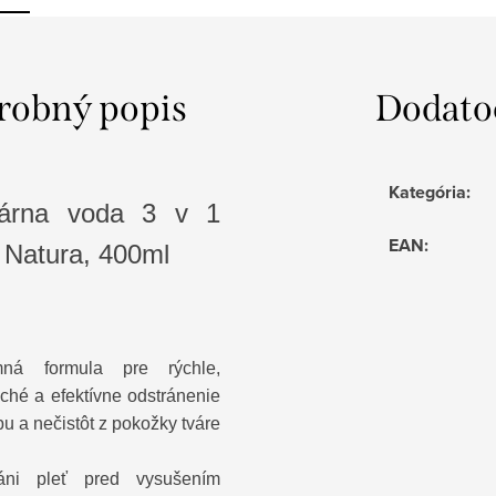
robný popis
Dodato
Kategória
:
lárna voda 3 v 1
EAN
:
 Natura, 400ml
ná formula pre rýchle,
ché a efektívne odstránenie
u a nečistôt z pokožky tváre
áni pleť pred vysušením