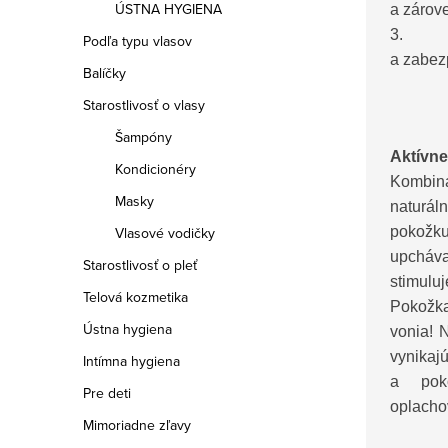
ÚSTNA HYGIENA
a zárove
3. O
Podľa typu vlasov
a zabez
Balíčky
Starostlivosť o vlasy
Šampóny
Aktívne
Kondicionéry
Kombin
Masky
naturá
poko
Vlasové vodičky
upcháv
Starostlivosť o pleť
stimul
Telová kozmetika
Pokožka
Ústna hygiena
vonia! 
vynik
Intímna hygiena
a pok
Pre deti
oplacho
Mimoriadne zľavy