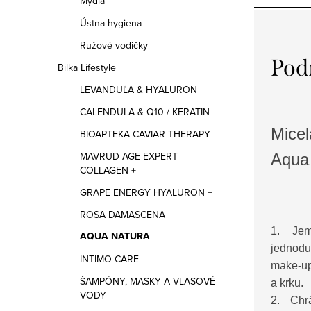
Mydlá
Ústna hygiena
Ružové vodičky
Pod
Bilka Lifestyle
LEVANDUĽA & HYALURON
CALENDULA & Q10 / KERATIN
Mice
BIOAPTEKA CAVIAR THERAPY
MAVRUD AGE EXPERT
Aqua
COLLAGEN +
GRAPE ENERGY HYALURON +
ROSA DAMASCENA
1. Jem
AQUA NATURA
jednodu
INTIMO CARE
make-up
ŠAMPÓNY, MASKY A VLASOVÉ
a krku.
VODY
2. Chr