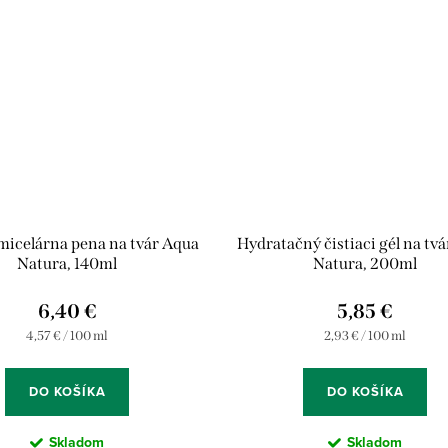
 micelárna pena na tvár Aqua
Hydratačný čistiaci gél na tv
Natura, 140ml
Natura, 200ml
6,40 €
5,85 €
Jednotková
Jednotková
4,57 € / 100 ml
2,93 € / 100 ml
cena:
cena:
DO KOŠÍKA
DO KOŠÍKA
Skladom
Skladom