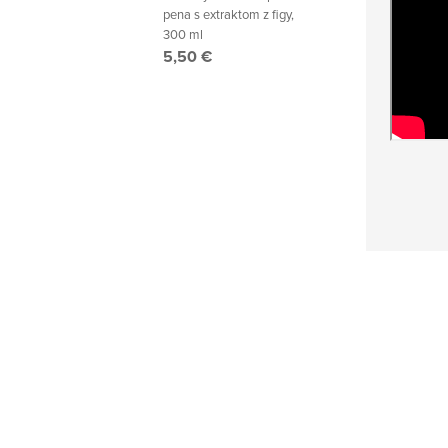
pena s extraktom z figy,
300 ml
5,50 €