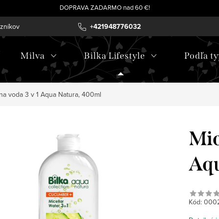
DOPRAVA ZADARMO nad 60 €!
azníkov
+421948776032
Milva
Bilka Lifestyle
Podľa ty
na voda 3 v 1 Aqua Natura, 400ml
Mic
Aqu
Kód:
000