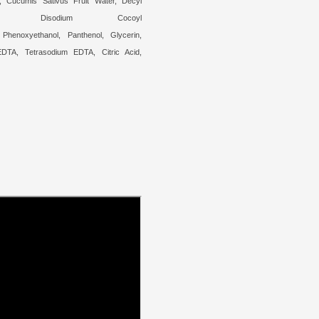
, Cucumis Sativus Fruit Water, Decyl
side, Disodium Cocoyl
 Phenoxyethanol, Panthenol, Glycerin,
DTA, Tetrasodium EDTA, Citric Acid,