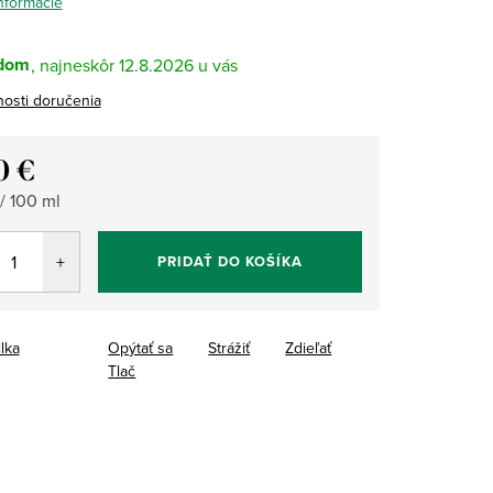
informácie
dom
12.8.2026
osti doručenia
0 €
tková
 / 100 ml
PRIDAŤ DO KOŠÍKA
ilka
Opýtať sa
Strážiť
Zdieľať
Tlač