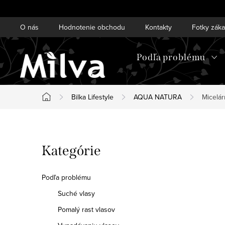
Prejsť
na
O nás
Hodnotenie obchodu
Kontakty
Fotky zák
obsah
Podľa problému
Bilka Lifestyle
AQUA NATURA
Micelár
Domov
B
Preskočiť
Kategórie
o
kategórie
č
Podľa problému
n
Suché vlasy
Pomalý rast vlasov
ý