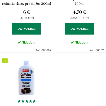
o
u
rednutiu vlasov pre mužov 200ml
200ml
d
6 €
4,70 €
k
u
Jednotková
Jednotková
3 € / 100 ml
2,35 € / 100 ml
t
cena:
cena:
k
o
DO KOŠÍKA
DO KOŠÍKA
t
v
o
Skladom
Skladom
v
Kód:
000002
Kód:
000011
Tip