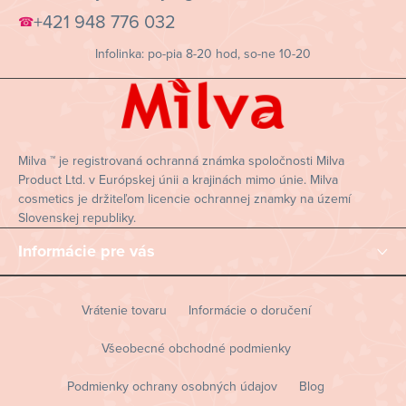
p
+421 948 776 032
☎
ä
Infolinka: po-pia 8-20 hod, so-ne 10-20
t
i
e
Milva ™ je registrovaná ochranná známka spoločnosti Milva
Product Ltd. v Európskej únii a krajinách mimo únie. Milva
cosmetics je držiteľom licencie ochrannej znamky na území
Slovenskej republiky.
Informácie pre vás
Vrátenie tovaru
Informácie o doručení
Všeobecné obchodné podmienky
Podmienky ochrany osobných údajov
Blog