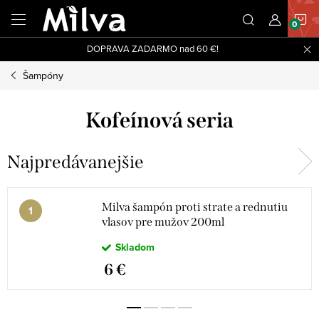
Prejsť
N
na
obsah
DOPRAVA ZADARMO nad 60 €!
K
Šampóny
Kofeínová seria
Najpredávanejšie
Milva šampón proti strate a rednutiu
vlasov pre mužov 200ml
Skladom
6 €