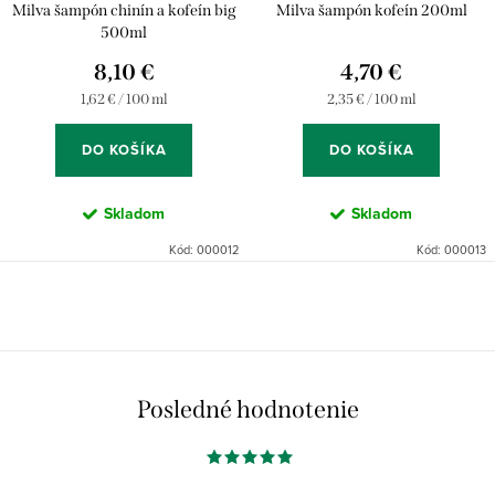
Milva šampón chinín a kofeín big
Milva šampón kofeín 200ml
500ml
8,10 €
4,70 €
Jednotková
Jednotková
1,62 € / 100 ml
2,35 € / 100 ml
cena:
cena:
DO KOŠÍKA
DO KOŠÍKA
Skladom
Skladom
Kód:
000012
Kód:
000013
O
v
l
á
Posledné hodnotenie
d
a
c