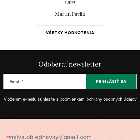
super
i
e
Martin Pavlík
p
r
VŠETKY HODNOTENIA
v
k
y
v
Odoberať newsletter
ý
p
Email
PRIHLÁSIŤ SA
i
s
Vložením e-mailu súhlasíte s
podmienkami ochrany osobných údajov
u
Z
á
milva.objednavky@gmail.com
✉