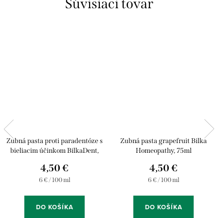
Súvisiaci tovar
Zubná pasta proti paradentóze s
Zubná pasta grapefruit Bilka
bieliacim účinkom BilkaDent,
Homeopathy, 75ml
75ml
4,50 €
4,50 €
Jednotková
Jednotková
6 € / 100 ml
6 € / 100 ml
cena:
cena:
DO KOŠÍKA
DO KOŠÍKA