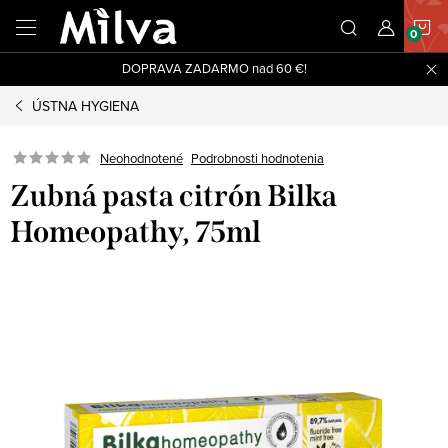
Prejsť
N
na
obsah
DOPRAVA ZADARMO nad 60 €!
K
ÚSTNA HYGIENA
Neohodnotené
Podrobnosti hodnotenia
Zubná pasta citrón Bilka
Homeopathy, 75ml