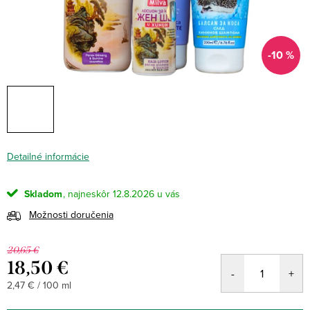
-10 %
Detailné informácie
Skladom
12.8.2026
Možnosti doručenia
20,65 €
18,50 €
Jednotková
2,47 € / 100 ml
cena: