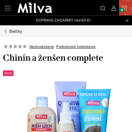
Prejsť
N
na
obsah
DOPRAVA ZADARMO nad 60 €!
K
Balíčky
Neohodnotené
Podrobnosti hodnotenia
Chinín a ženšen complete
Akcia