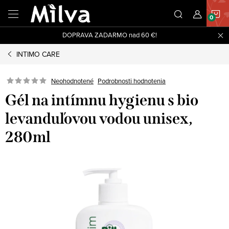
Prejsť
N
na
obsah
DOPRAVA ZADARMO nad 60 €!
K
INTIMO CARE
Neohodnotené
Podrobnosti hodnotenia
Gél na intímnu hygienu s bio
levanduľovou vodou unisex,
280ml