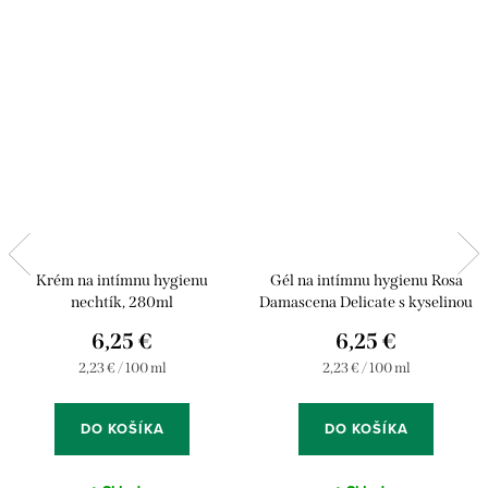
Krém na intímnu hygienu
Gél na intímnu hygienu Rosa
nechtík, 280ml
Damascena Delicate s kyselinou
mléčnou, 280ml
6,25 €
6,25 €
Jednotková
Jednotková
2,23 € / 100 ml
2,23 € / 100 ml
cena:
cena:
DO KOŠÍKA
DO KOŠÍKA