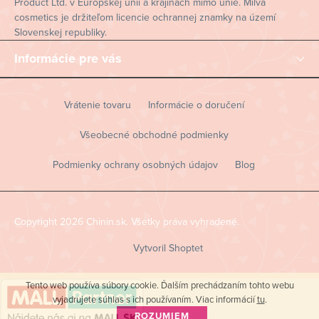
Product Ltd. v Európskej únii a krajinách mimo únie. Milva
cosmetics je držiteľom licencie ochrannej znamky na území
Slovenskej republiky.
Informácie pre vás
Vrátenie tovaru
Informácie o doručení
Všeobecné obchodné podmienky
Podmienky ochrany osobných údajov
Blog
Copyright 2026
Chinin.sk
. Všetky práva vyhradené.
Vytvoril Shoptet
Tento web používa súbory cookie. Ďalším prechádzaním tohto webu
vyjadrujete súhlas s ich používaním. Viac informácií
tu
.
ROZUMIEM