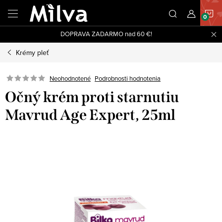
Prejsť
N
na
obsah
DOPRAVA ZADARMO nad 60 €!
K
Krémy pleť
Neohodnotené
Podrobnosti hodnotenia
Očný krém proti starnutiu
Mavrud Age Expert, 25ml