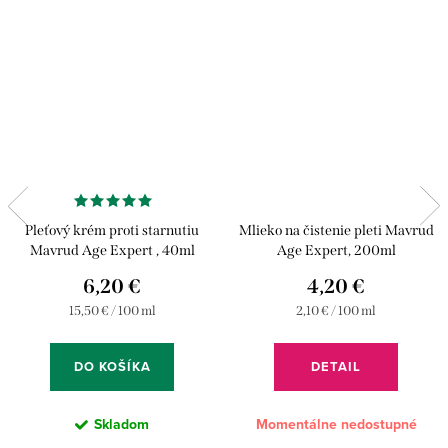
Pleťový krém proti starnutiu
Mlieko na čistenie pleti Mavrud
Mavrud Age Expert , 40ml
Age Expert, 200ml
6,20 €
4,20 €
Jednotková
Jednotková
15,50 € / 100 ml
2,10 € / 100 ml
cena:
cena:
DO KOŠÍKA
DETAIL
Skladom
Momentálne nedostupné