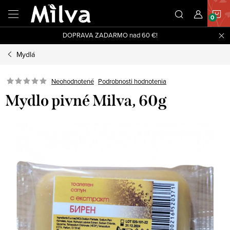
Prejsť
N
na
obsah
DOPRAVA ZADARMO nad 60 €!
K
Mydlá
Neohodnotené
Podrobnosti hodnotenia
Mydlo pivné Milva, 60g