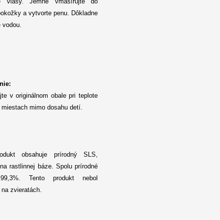
é vlasy. Jemne vmasírujte do
pokožky a vytvorte penu. Dôkladne
e vodou.
nie:
te v originálnom obale pri teplote
 miestach mimo dosahu detí.
odukt obsahuje prírodný SLS,
na rastlinnej báze. Spolu prírodné
 99,3%. Tento produkt nebol
 na zvieratách.