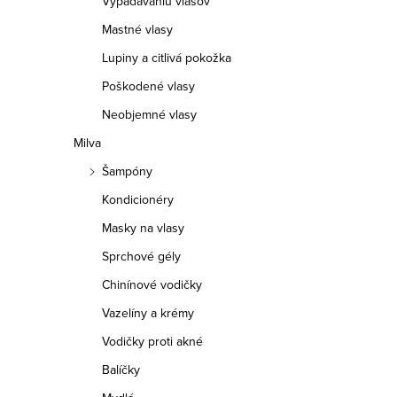
Vypadávaniu vlasov
p
Mastné vlasy
a
Lupiny a citlivá pokožka
n
Poškodené vlasy
e
Neobjemné vlasy
Milva
l
Šampóny
Kondicionéry
Masky na vlasy
Sprchové gély
Chinínové vodičky
Vazelíny a krémy
Vodičky proti akné
Balíčky