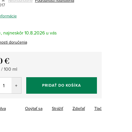
Neohodnotené
Podrobnosti hodnotenia
017
informácie
m
10.8.2026
osti doručenia
0 €
tková
 / 100 ml
PRIDAŤ DO KOŠÍKA
ilva
Opýtať sa
Strážiť
Zdieľať
Tlač