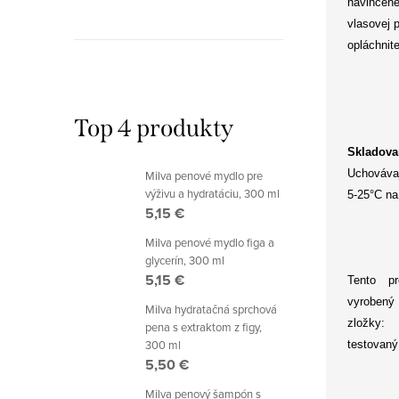
navlhčen
vlasovej 
opláchnit
Top 4 produkty
Skladova
Uchovávaj
Milva penové mydlo pre
výživu a hydratáciu, 300 ml
5-25°C na
5,15 €
Milva penové mydlo figa a
glycerín, 300 ml
5,15 €
Tento pr
vyrobený 
Milva hydratačná sprchová
zložky:
pena s extraktom z figy,
300 ml
testovaný
5,50 €
Milva penový šampón s