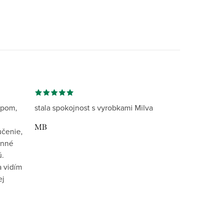
opom,
stala spokojnost s vyrobkami Milva
MB
učenie,
inné
ú.
 vidím
ej