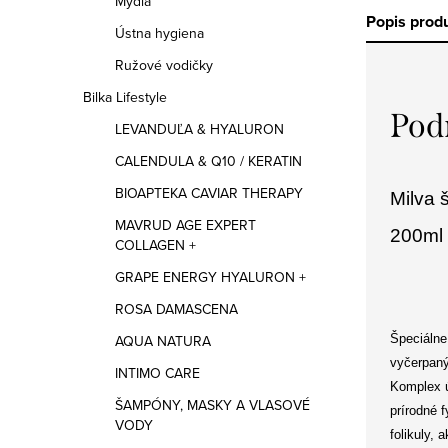
Mydlá
Popis prod
Ústna hygiena
Ružové vodičky
Bilka Lifestyle
Pod
LEVANDUĽA & HYALURON
CALENDULA & Q10 / KERATIN
BIOAPTEKA CAVIAR THERAPY
Milva 
MAVRUD AGE EXPERT
200ml
COLLAGEN +
GRAPE ENERGY HYALURON +
ROSA DAMASCENA
Špeciálne
AQUA NATURA
vyčerpaný
INTIMO CARE
Komplex ú
ŠAMPÓNY, MASKY A VLASOVÉ
prírodné f
VODY
folikuly, 