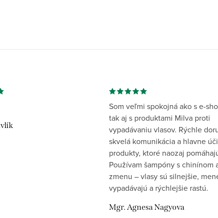
Som veľmi spokojná ako s e-sh
tak aj s produktami Milva proti
vlík
vypadávaniu vlasov. Rýchle dor
skvelá komunikácia a hlavne úč
produkty, ktoré naozaj pomáhaj
Používam šampóny s chinínom a
zmenu – vlasy sú silnejšie, men
vypadávajú a rýchlejšie rastú.
Mgr. Agnesa Nagyova