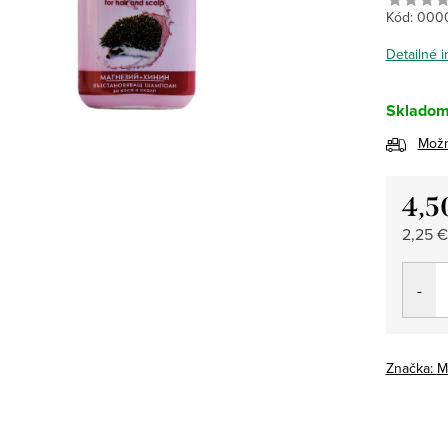
Kód:
000
Detailné 
Sklado
Možn
4,5
Jedno
2,25 €
cena:
Značka:
M