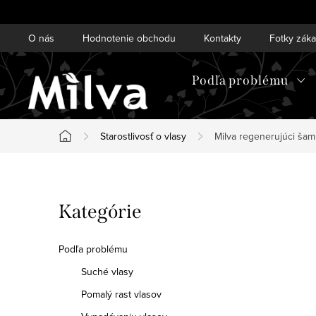
Prejsť
na
O nás
Hodnotenie obchodu
Kontakty
Fotky zák
obsah
Podľa problému
Starostlivosť o vlasy
Milva regenerujúci šam
Domov
B
Preskočiť
Kategórie
o
kategórie
č
Podľa problému
n
Suché vlasy
Pomalý rast vlasov
ý