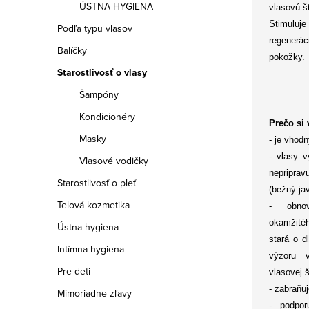
ÚSTNA HYGIENA
vlasovú š
Stimuluje
Podľa typu vlasov
regenerác
Balíčky
pokožky.
Starostlivosť o vlasy
Šampóny
Kondicionéry
Prečo si 
Masky
- je vhod
- vlasy v
Vlasové vodičky
nepriprav
Starostlivosť o pleť
(bežný ja
Telová kozmetika
- obnov
okamžité
Ústna hygiena
stará o d
Intímna hygiena
výzoru v
Pre deti
vlasovej š
- zabraňuj
Mimoriadne zľavy
- podpor