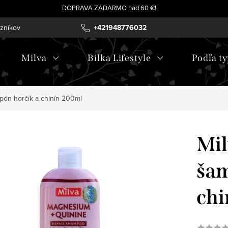
DOPRAVA ZADARMO nad 60 €!
azníkov
+421948776032
Milva
Bilka Lifestyle
Podľa ty
pón horčík a chinín 200ml
Mil
šam
chi