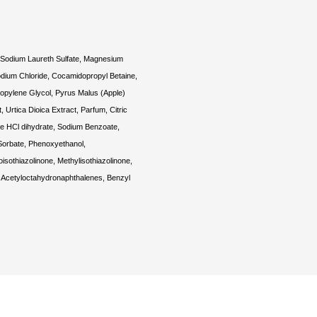
 Sodium Laureth Sulfate, Magnesium
odium Chloride, Cocamidopropyl Betaine,
ropylene Glycol, Pyrus Malus (Apple)
t, Urtica Dioica Extract, Parfum, Citric
ne HCl dihydrate, Sodium Benzoate,
orbate, Phenoxyethanol,
isothiazolinone, Methylisothiazolinone,
 Acetyloctahydronaphthalenes, Benzyl