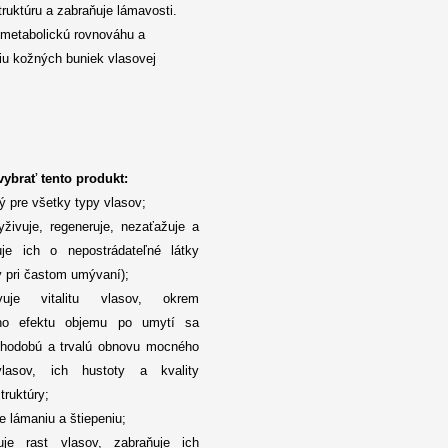
truktúru a zabraňuje lámavosti.
 metabolickú rovnováhu a
iu kožných buniek vlasovej
vybrať tento produkt:
ný pre všetky typy vlasov;
yživuje, regeneruje, nezaťažuje a
uje ich o nepostrádateľné látky
v pri častom umývaní);
uje vitalitu vlasov, okrem
ho efektu objemu po umytí sa
lhodobú a trvalú obnovu mocného
lasov, ich hustoty a kvality
truktúry;
e lámaniu a štiepeniu;
uje rast vlasov, zabraňuje ich