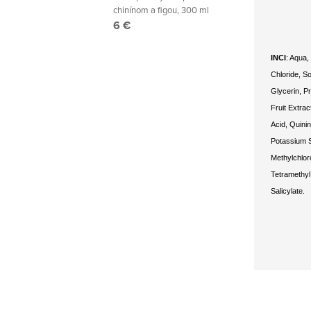
chinínom a figou, 300 ml
6 €
INCI
: Aqua,
Chloride, S
Glycerin, P
Fruit Extrac
Acid, Quini
Potassium S
Methylchloro
Tetramethyl
Salicylate.