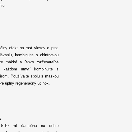
iu.
álny efekt na rast vlasov a proti
ávaniu, kombinujte s chinínovou
re mäkké a ľahko rozčesateľné
o každom umytí kombinujte s
érom.
Používajte spolu s maskou
pre úplný regeneračný účinok.
:
 5-10 ml šampónu na dobre