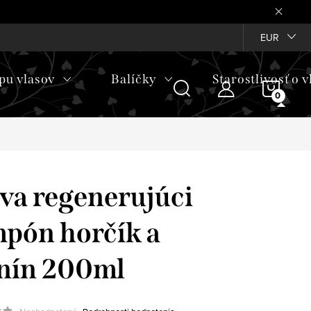
EUR
pu vlasov
Balíčky
Starostlivosť o v
NÁKU
KOŠÍ
va regenerujúci
pón horčík a
nín 200ml