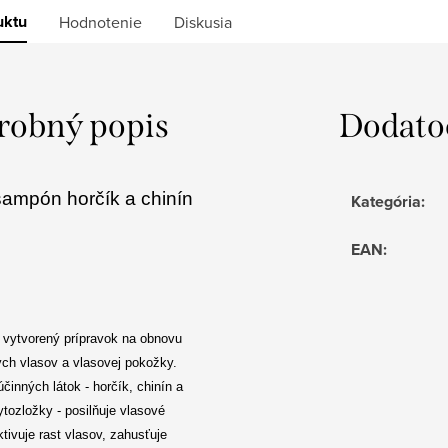
uktu
Hodnotenie
Diskusia
robný popis
Dodato
šampón horčík a chinín
Kategória
:
EAN
:
 vytvorený prípravok na obnovu
ch vlasov a vlasovej pokožky.
činných látok - horčík, chinín a
ytozložky - posilňuje vlasové
aktivuje rast vlasov, zahusťuje