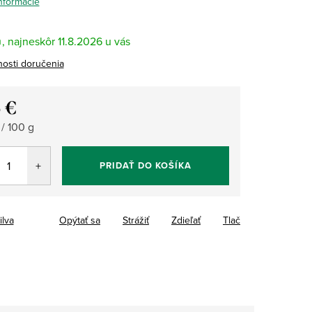
informácie
m
11.8.2026
osti doručenia
5 €
tková
 / 100 g
PRIDAŤ DO KOŠÍKA
ilva
Opýtať sa
Strážiť
Zdieľať
Tlač