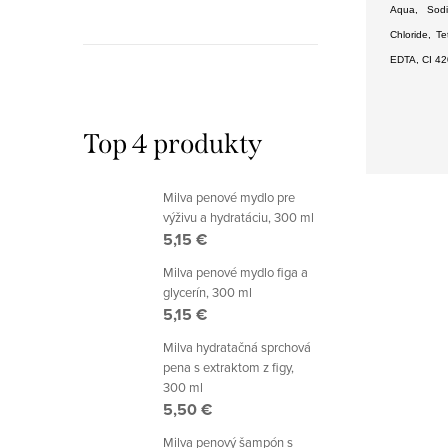
Aqua, Sodi
Chloride, T
EDTA, CI 42
Top 4 produkty
Milva penové mydlo pre
výživu a hydratáciu, 300 ml
5,15 €
Milva penové mydlo figa a
glycerín, 300 ml
5,15 €
Milva hydratačná sprchová
pena s extraktom z figy,
300 ml
5,50 €
Milva penový šampón s