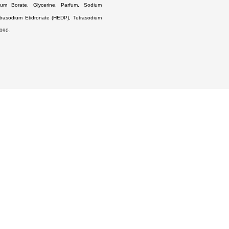
um Borate, Glycerine, Parfum, Sodium
etrasodium Etidronate (HEDP), Tetrasodium
090.