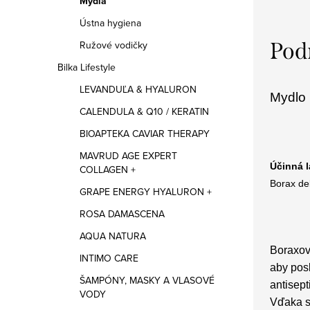
Mydlá
Ústna hygiena
Pod
Ružové vodičky
Bilka Lifestyle
LEVANDUĽA & HYALURON
Mydlo 
CALENDULA & Q10 / KERATIN
BIOAPTEKA CAVIAR THERAPY
MAVRUD AGE EXPERT
Účinná l
COLLAGEN +
Borax de
GRAPE ENERGY HYALURON +
ROSA DAMASCENA
AQUA NATURA
Boraxov
INTIMO CARE
aby pos
ŠAMPÓNY, MASKY A VLASOVÉ
antisept
VODY
Vďaka sv