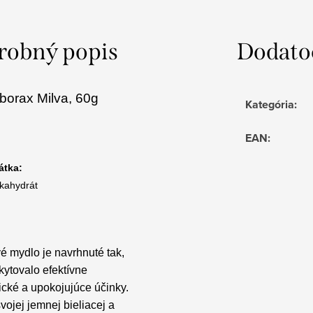
robný popis
Dodato
borax Milva, 60g
Kategória
:
EAN
:
átka:
kahydrát
é mydlo je navrhnuté tak,
kytovalo efektívne
ické a upokojujúce účinky.
ojej jemnej bieliacej a