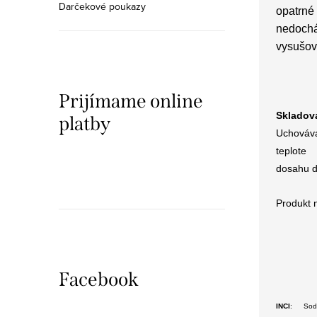
Darčekové poukazy
opatrné
nedochá
vysušov
Prijímame online
Skladov
platby
Uchováv
teplot
dosahu d
Produkt 
Facebook
INCI
: Sodi