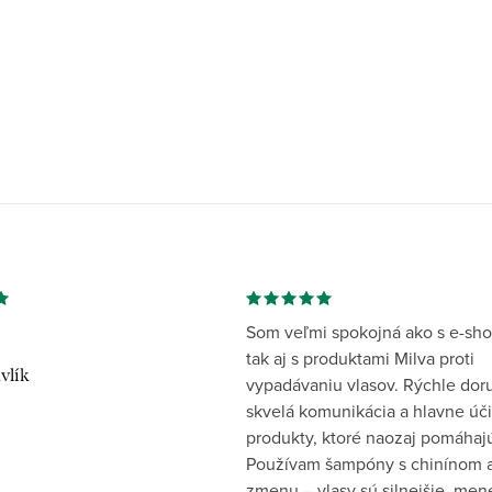
Som veľmi spokojná ako s e-sh
tak aj s produktami Milva proti
vlík
vypadávaniu vlasov. Rýchle dor
skvelá komunikácia a hlavne úč
produkty, ktoré naozaj pomáhaj
Používam šampóny s chinínom a
zmenu – vlasy sú silnejšie, men