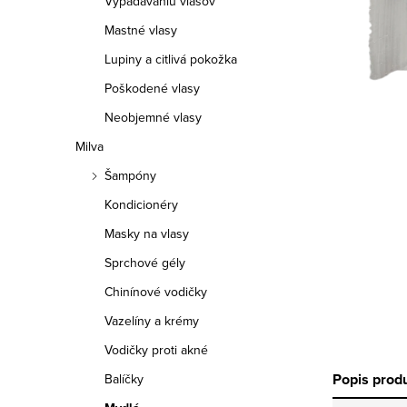
Vypadávaniu vlasov
p
Mastné vlasy
a
Lupiny a citlivá pokožka
n
Poškodené vlasy
e
Neobjemné vlasy
Milva
l
Šampóny
Kondicionéry
Masky na vlasy
Sprchové gély
Chinínové vodičky
Vazelíny a krémy
Vodičky proti akné
Popis prod
Balíčky