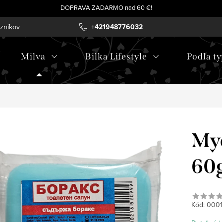
DOPRAVA ZADARMO nad 60 €!
azníkov
+421948776032
Milva
Bilka Lifestyle
Podľa ty
Myd
60
Kód:
0001