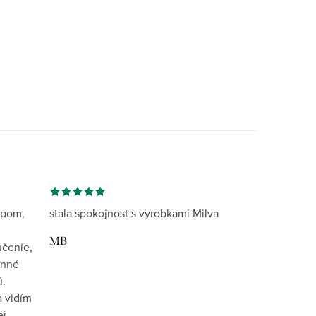
opom,
stala spokojnost s vyrobkami Milva
MB
učenie,
inné
ú.
 vidím
ej