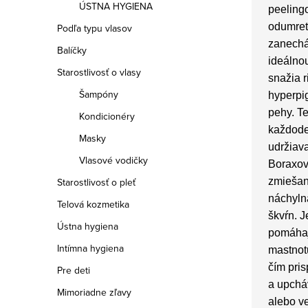
ÚSTNA HYGIENA
peeling
odumret
Podľa typu vlasov
zanechá
Balíčky
ideálnou
Starostlivosť o vlasy
snažia r
Šampóny
hyperpi
pehy. T
Kondicionéry
každode
Masky
udržiava
Vlasové vodičky
Boraxov
zmiešanú
Starostlivosť o pleť
náchyln
Telová kozmetika
škvŕn. J
Ústna hygiena
pomáhaj
Intímna hygiena
mastnot
čím pris
Pre deti
a upcháv
Mimoriadne zľavy
alebo v