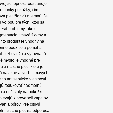
ovej schopnosti odstraňuje
é bunky pokožky, čím
va pleť žiarivú a jemnú. Je
 voľbou pre tých, ktorí sa
iešiť problémy, ako sú
gmentácia, tmavé škvrny a
ento produkt je vhodný na
nné použitie a pomáha
ť pleť sviežu a vyrovnanú.
é mydlo je vhodné pre
 a mastnú pleť, ktorá je
á na akné a tvorbu tmavých
eho antiseptické vlastnosti
ú redukovať nadmernú
u a nečistoty na pokožke,
pievajú k prevencii zápalov
ania pórov. Pre citlivú
eľmi suchú pleť sa odporúča