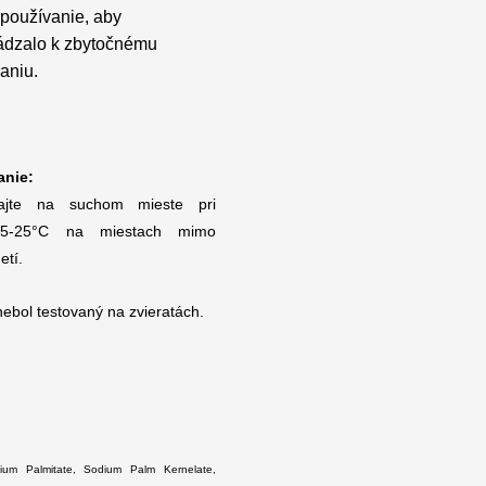
 používanie, aby
dzalo k zbytočnému
aniu.
anie:
ajte na suchom mieste pri
e 5-25°C na miestach mimo
etí.
nebol testovaný na zvieratách.
um Palmitate, Sodium Palm Kernelate,