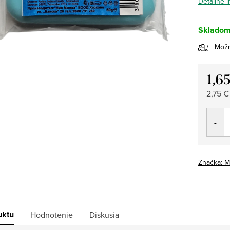
Detailné 
Sklado
Možn
1,6
Jedno
2,75 €
cena:
Značka:
M
uktu
Hodnotenie
Diskusia