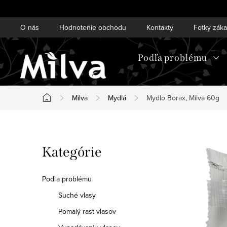
Prejsť
na
O nás
Hodnotenie obchodu
Kontakty
Fotky zák
obsah
Podľa problému
Milva
Mydlá
Mydlo Borax, Milva 60g
Domov
B
Preskočiť
Kategórie
o
kategórie
č
Podľa problému
n
Suché vlasy
Pomalý rast vlasov
ý