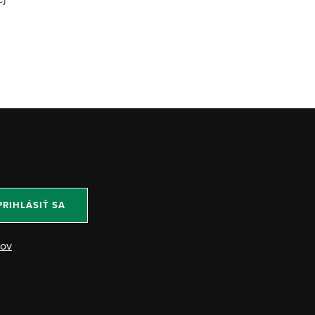
PRIHLÁSIŤ SA
jov