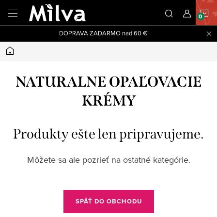
Prejsť
N
na
obsah
DOPRAVA ZADARMO nad 60 €!
K
Domov
NATURALNE OPAĽOVACIE
KRÉMY
Produkty ešte len pripravujeme.
Môžete sa ale pozrieť na ostatné kategórie.
SPÄŤ DO OBCHODU