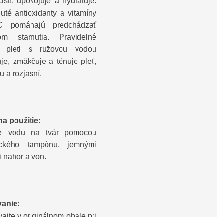
čistí, upokojuje a hydratuje.
uté antioxidanty a vitamíny
 pomáhajú predchádzať
kom starnutia. Pravidelné
ie pleti s ružovou vodou
je, zmäkčuje a tónuje pleť,
ju a rozjasní.
a použitie:
jte vodu na tvár pomocou
ického tampónu, jemnými
 nahor a von.
anie:
ajte v originálnom obale pri