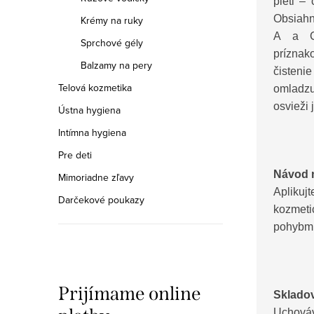
pleti – 
Obsiahn
Krémy na ruky
A a C
Sprchové gély
prízna
Balzamy na pery
čisten
Telová kozmetika
omladzu
osvieži 
Ústna hygiena
Intímna hygiena
Pre deti
Návod n
Mimoriadne zľavy
Apliku
Darčekové poukazy
kozmet
pohybmi
Prijímame online
Skladov
Uchováv