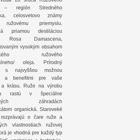
a – región Stredného
ska, celosvetovo známy
 ružovému priemyslu.
ná priamou destiláciou
ov Rosa Damascena,
ntovaným vysokým obsahom
nického ružového
iálneho/ oleja. Prírodný
kt s najvyššou možnou
ou a benefitmi pre vaše
e a krásu. Ruže na výrobu
ktu rastú v špeciálne
orených záhradách
fikátom organická. Staroveké
 rozprávajú o čare ruže a
ých vlastnostiach ružovej
torá je vhodná pre každý typ