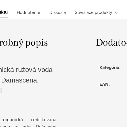
uktu
Hodnotenie
Diskusia
Súvisiace produkty
robný popis
Dodato
Kategória
:
nická ružová voda
 Damascena,
EAN
:
l
rganická certifikovaná
 voda zo srdca Ružového