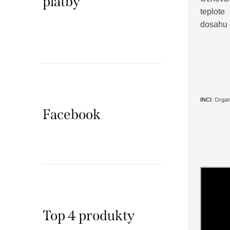
platby
teplot
dosahu d
INCI
: Orga
Facebook
Top 4 produkty