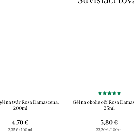
 gél na tvár Rosa Damascena,
Gél na okolie očí Rosa Dama
200ml
25ml
4,70 €
5,80 €
Jednotková
Jednotková
2,35 € / 100 ml
23,20 € / 100 ml