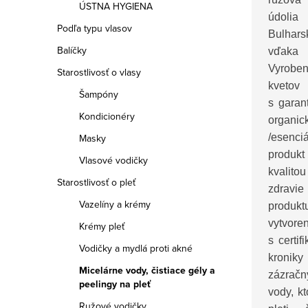
ÚSTNA HYGIENA
údoli
Podľa typu vlasov
Bulhar
Balíčky
vďaka
Vyrobe
Starostlivosť o vlasy
kvet
Šampóny
s gara
Kondicionéry
orga
/esenc
Masky
produ
Vlasové vodičky
kvalit
Starostlivosť o pleť
zdravi
Vazelíny a krémy
produ
vytv
Krémy pleť
s certi
Vodičky a mydlá proti akné
kroniky
Micelárne vody, čistiace gély a
zázračn
peelingy na pleť
vody, k
Ružové vodičky