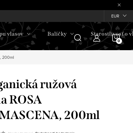
EUR
pu vlasov
Balíčky
Starostlivosť o v
NÁKU
KOŠÍ
, 200ml
anická ružová
da ROSA
MASCENA, 200ml