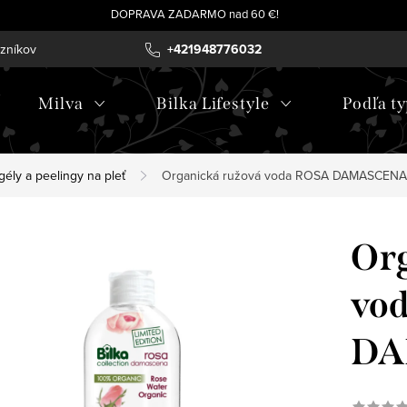
DOPRAVA ZADARMO nad 60 €!
azníkov
+421948776032
Milva
Bilka Lifestyle
Podľa ty
gély a peelingy na pleť
Organická ružová voda ROSA DAMASCENA
Org
vo
DA