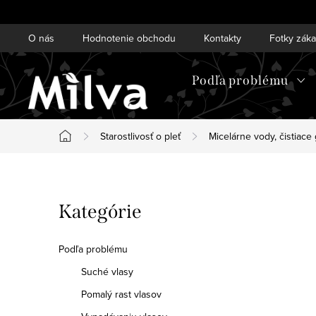
Prejsť
na
O nás
Hodnotenie obchodu
Kontakty
Fotky zák
obsah
Podľa problému
Starostlivosť o pleť
Micelárne vody, čistiace 
Domov
B
Preskočiť
Kategórie
o
kategórie
č
Podľa problému
n
Suché vlasy
Pomalý rast vlasov
ý