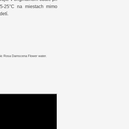
e 5-25°C na miestach mimo
etí.
nic Rosa Damscena Flower water.