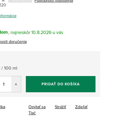
Neohodnotené
Podrobnosti hodnotenia
220
informácie
dom
10.8.2026
osti doručenia
tková
 / 100 ml
PRIDAŤ DO KOŠÍKA
ilka
Opýtať sa
Strážiť
Zdieľať
Tlač