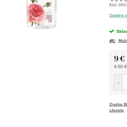
Kód:
000
Detailné 
Skla
Možn
9 €
Jedno
4,50 €
cena:
Značka:
B
Lifestyle