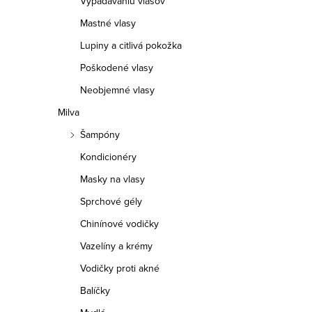
Vypadávaniu vlasov
p
Mastné vlasy
a
Lupiny a citlivá pokožka
n
Poškodené vlasy
e
Neobjemné vlasy
Milva
l
Šampóny
Kondicionéry
Masky na vlasy
Sprchové gély
Chinínové vodičky
Vazelíny a krémy
Vodičky proti akné
Balíčky