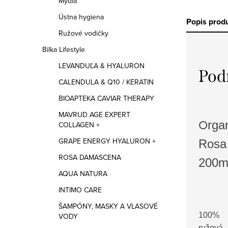
Mydlá
Ústna hygiena
Popis prod
Ružové vodičky
Bilka Lifestyle
LEVANDUĽA & HYALURON
Pod
CALENDULA & Q10 / KERATIN
BIOAPTEKA CAVIAR THERAPY
MAVRUD AGE EXPERT
O
rga
COLLAGEN +
GRAPE ENERGY HYALURON +
Rosa
ROSA DAMASCENA
200m
AQUA NATURA
INTIMO CARE
ŠAMPÓNY, MASKY A VLASOVÉ
100% o
VODY
ružová