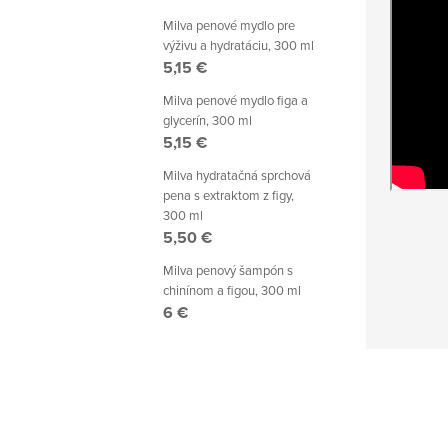
Milva penové mydlo pre
výživu a hydratáciu, 300 ml
5,15 €
Milva penové mydlo figa a
glycerín, 300 ml
5,15 €
Milva hydratačná sprchová
pena s extraktom z figy,
300 ml
5,50 €
Milva penový šampón s
chinínom a figou, 300 ml
6 €