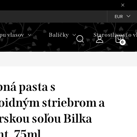
EUR
pu vlasov
Balíčky
Starostlivosť o v
NÁKU
KOŠÍ
ná pasta s
oidným striebrom a
skou soľou Bilka
t, 75ml