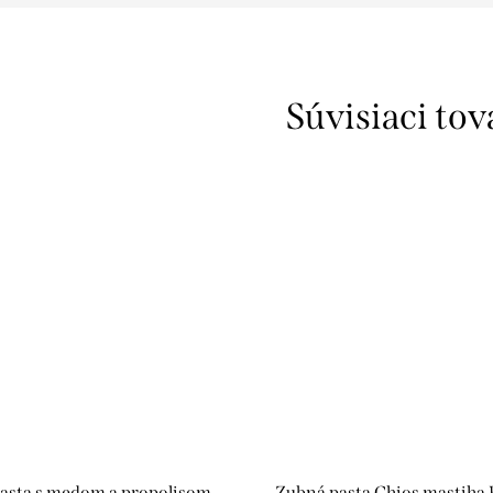
Súvisiaci tov
asta s medom a propolisom
Zubná pasta Chios mastiha 