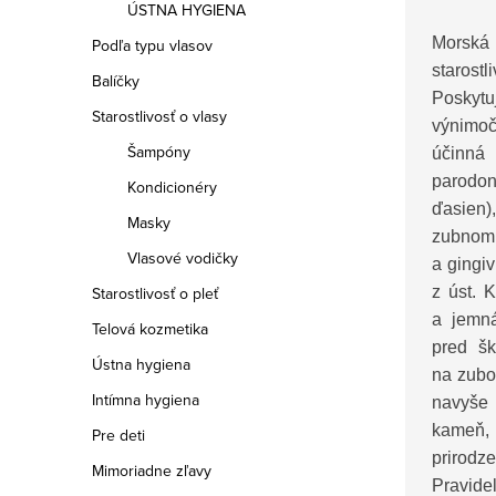
ÚSTNA HYGIENA
Morská
Podľa typu vlasov
starost
Balíčky
Poskytu
Starostlivosť o vlasy
výnimoč
Šampóny
účinn
parodon
Kondicionéry
ďasien)
Masky
zubnom
Vlasové vodičky
a gingiv
z úst. K
Starostlivosť o pleť
a jemná
Telová kozmetika
pred šk
Ústna hygiena
na zubo
Intímna hygiena
navyše
kameň,
Pre deti
prirod
Mimoriadne zľavy
Pravide