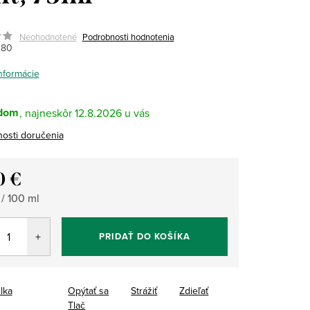
Neohodnotené
Podrobnosti hodnotenia
180
informácie
dom
12.8.2026
osti doručenia
0 €
tková
 / 100 ml
PRIDAŤ DO KOŠÍKA
ilka
Opýtať sa
Strážiť
Zdieľať
Tlač