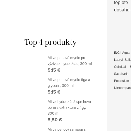
teplot
dosahu d
Top 4 produkty
INCI
: Aqua,
Milva penové mydlo pre
Lauryl Sulf
výživu a hydratáciu, 300 ml
Colloidal 
5,15 €
Saccharin,
Milva penové mydlo figa a
Potassium 
glycerín, 300 ml
Nitropropan
5,15 €
Milva hydratačná sprchová
pena s extraktom z figy,
300 ml
5,50 €
Milva penový šampón s