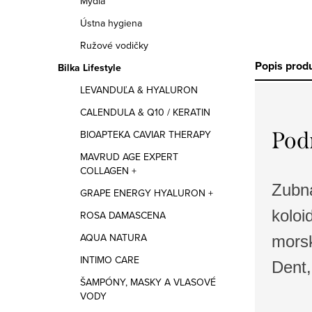
Mydlá
Ústna hygiena
Ružové vodičky
Popis prod
Bilka Lifestyle
LEVANDUĽA & HYALURON
CALENDULA & Q10 / KERATIN
Pod
BIOAPTEKA CAVIAR THERAPY
MAVRUD AGE EXPERT
COLLAGEN +
Zu
GRAPE ENERGY HYALURON +
kolo
ROSA DAMASCENA
AQUA NATURA
mors
INTIMO CARE
Dent,
ŠAMPÓNY, MASKY A VLASOVÉ
VODY