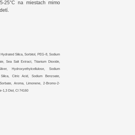
e 5-25°C na miestach mimo
etí.
 Hydrated Silica, Sorbitol, PEG-8, Sodium
ate, Sea Salt Extract, Titanium Dioxide,
Silver, Hydroxyethylcellulose, Sodium
 Silica, Citric Acid, Sodium Benzoate,
Sorbate, Aroma, Limonene, 2-Bromo-2-
e-1,3 Diol, Cl 74160