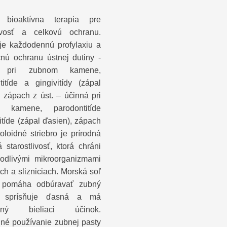
 bioaktívna terapia pre
livosť a celkovú ochranu.
je každodennú profylaxiu a
nú ochranu ústnej dutiny -
á pri zubnom kamene,
titíde a gingivitídy (zápal
, zápach z úst. – účinná pri
 kamene, parodontitíde
itíde (zápal ďasien), zápach
oloidné striebro je prírodná
 starostlivosť, ktorá chráni
odlivými mikroorganizmami
ch a slizniciach. Morská soľ
 pomáha odbúravať zubný
 sprísňuje ďasná a má
zený bieliaci účinok.
lné používanie zubnej pasty