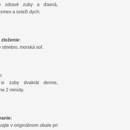
je zdravé zuby a ďasná,
úsmev a svieži dych.
 zloženie:
 striebro, morská soľ.
e:
e si zuby dvakrát denne,
ne 2 minúty.
anie:
ajte v originálnom obale pri