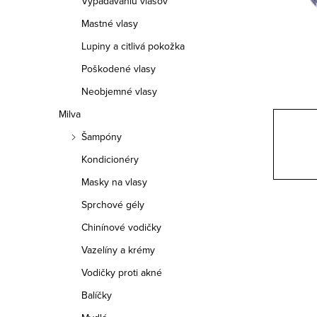
Vypadávaniu vlasov
p
Mastné vlasy
a
Lupiny a citlivá pokožka
n
Poškodené vlasy
e
Neobjemné vlasy
Milva
l
Šampóny
Kondicionéry
Masky na vlasy
Sprchové gély
Chinínové vodičky
Vazelíny a krémy
Vodičky proti akné
Balíčky