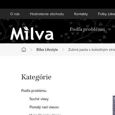
Prejsť
na
O nás
Hodnotenie obchodu
Kontakty
Fotky zák
obsah
Podľa problému
Bilka Lifestyle
Zubná pasta s koloidným stri
Domov
B
Preskočiť
Kategórie
o
kategórie
č
Podľa problému
n
Suché vlasy
Pomalý rast vlasov
ý