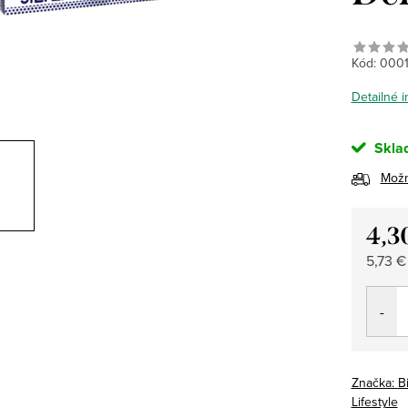
Kód:
000
Detailné 
Skla
Možn
4,3
Jedno
5,73 €
cena:
Značka:
B
Lifestyle