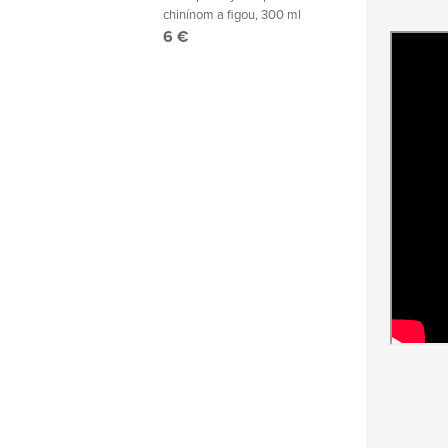
chinínom a figou, 300 ml
6 €