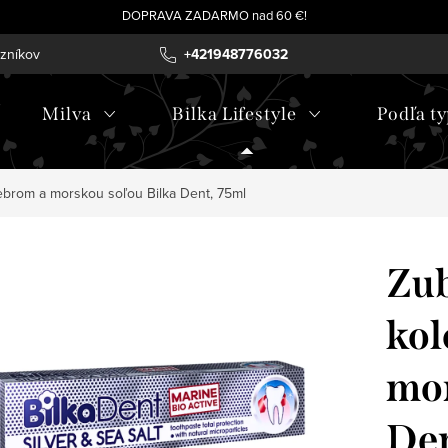
DOPRAVA ZADARMO nad 60 €!
azníkov
+421948776032
Milva
Bilka Lifestyle
Podľa ty
ebrom a morskou soľou Bilka Dent, 75ml
Zub
kol
mor
Den