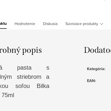
uktu
Hodnotenie
Diskusia
Súvisiace produkty
robný popis
Dodato
bná pasta s
Kategória
:
idným striebrom a
EAN
:
kou soľou Bilka
 75ml