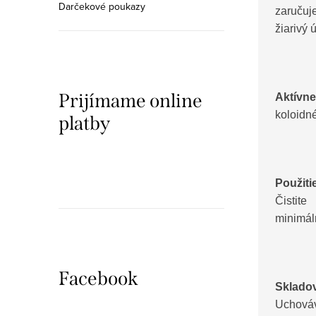
Darčekové poukazy
zaruču
žiarivý 
Prijímame online
Aktívne
koloidné
platby
Použiti
Čistit
minimál
Facebook
Skladov
Uchováv