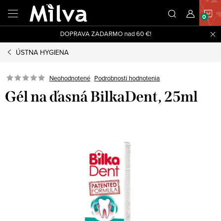
Prejsť
N
na
obsah
DOPRAVA ZADARMO nad 60 €!
K
ÚSTNA HYGIENA
Neohodnotené
Podrobnosti hodnotenia
Gél na ďasná BilkaDent, 25ml