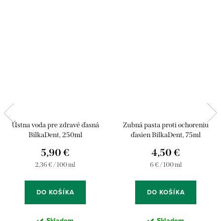
Ústna voda pre zdravé ďasná
Zubná pasta proti ochoreniu
BilkaDent, 250ml
ďasien BilkaDent, 75ml
5,90 €
4,50 €
Jednotková
Jednotková
2,36 € / 100 ml
6 € / 100 ml
cena:
cena:
DO KOŠÍKA
DO KOŠÍKA
Skladom
Skladom