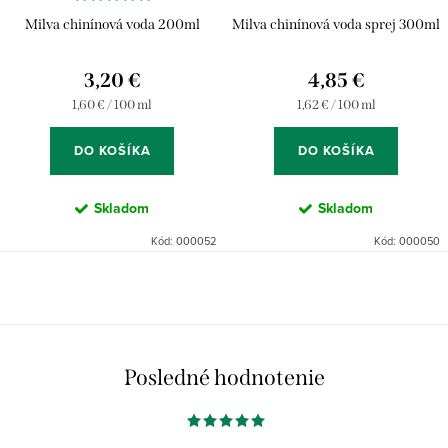
Milva chinínová voda 200ml
Milva chinínová voda sprej 300ml
3,20 €
4,85 €
Jednotková
Jednotková
1,60 € / 100 ml
1,62 € / 100 ml
cena:
cena:
DO KOŠÍKA
DO KOŠÍKA
Skladom
Skladom
Kód:
000052
Kód:
000050
Posledné hodnotenie