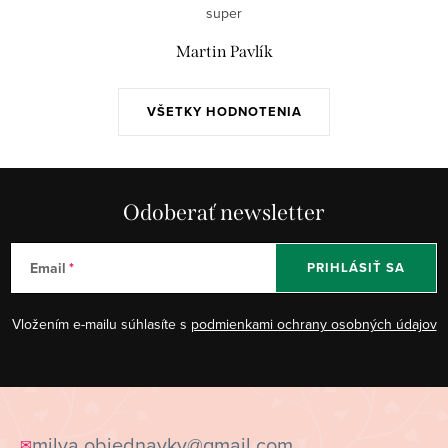
super
Martin Pavlík
VŠETKY HODNOTENIA
Odoberať newsletter
Email
PRIHLÁSIŤ SA
Vložením e-mailu súhlasíte s
podmienkami ochrany osobných údajov
Z
á
milva.objednavky@gmail.com
✉