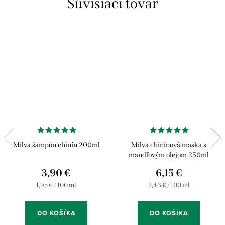
Súvisiaci tovar
Milva šampón chinín 200ml
Milva chinínová maska s
mandľovým olejom 250ml
3,90 €
6,15 €
Jednotková
Jednotková
1,95 € / 100 ml
2,46 € / 100 ml
cena:
cena:
DO KOŠÍKA
DO KOŠÍKA