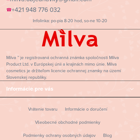
p
+421 948 776 032
☎
ä
Infolinka: po-pia 8-20 hod, so-ne 10-20
t
i
e
Milva ™ je registrovaná ochranná známka spoločnosti Milva
Product Ltd. v Európskej únii a krajinách mimo únie. Milva
cosmetics je držiteľom licencie ochrannej znamky na území
Slovenskej republiky.
Informácie pre vás
Vrátenie tovaru
Informácie o doručení
Všeobecné obchodné podmienky
Podmienky ochrany osobných údajov
Blog