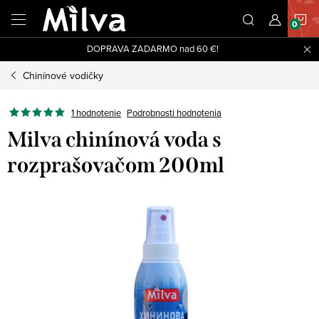
Prejsť
N
na
obsah
DOPRAVA ZADARMO nad 60 €!
K
Chinínové vodičky
1 hodnotenie
Podrobnosti hodnotenia
Milva chinínová voda s
rozprašovačom 200ml