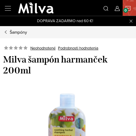
Prejsť
N
na
obsah
DOPRAVA ZADARMO nad 60 €!
K
Šampóny
Neohodnotené
Podrobnosti hodnotenia
Milva šampón harmanček
200ml