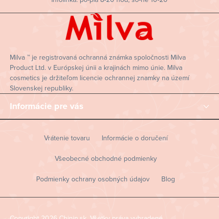
t
i
e
Milva ™ je registrovaná ochranná známka spoločnosti Milva
Product Ltd. v Európskej únii a krajinách mimo únie. Milva
cosmetics je držiteľom licencie ochrannej znamky na území
Slovenskej republiky.
Informácie pre vás
Vrátenie tovaru
Informácie o doručení
Všeobecné obchodné podmienky
Podmienky ochrany osobných údajov
Blog
Copyright 2026
Chinin.sk
. Všetky práva vyhradené.