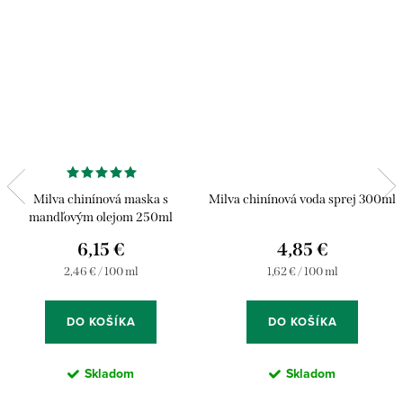
Milva chinínová maska s
Milva chinínová voda sprej 300ml
mandľovým olejom 250ml
6,15 €
4,85 €
Jednotková
Jednotková
2,46 € / 100 ml
1,62 € / 100 ml
cena:
cena:
DO KOŠÍKA
DO KOŠÍKA
Skladom
Skladom