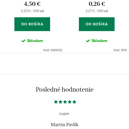
4,50 €
0,26 €
Jednotková
Jednotková
2,25 € / 100 ml
2,17 € / 100 ml
cena:
cena:
DO KOŠÍKA
DO KOŠÍKA
Skladom
Skladom
Kód:
000032
Kód:
903
Posledné hodnotenie
super
Martin Pavlík