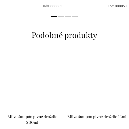
Kód:
000063
Kód:
000050
Milva šampón pivné droždie
Milva šampón pivné droždie 12ml
200ml