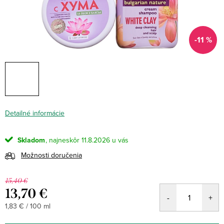
-11 %
Detailné informácie
Skladom
11.8.2026
Možnosti doručenia
15,40 €
13,70 €
Jednotková
1,83 € / 100 ml
cena: