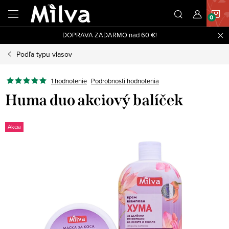
Prejsť
N
na
obsah
DOPRAVA ZADARMO nad 60 €!
K
Podľa typu vlasov
1 hodnotenie
Podrobnosti hodnotenia
Huma duo akciový balíček
Akcia