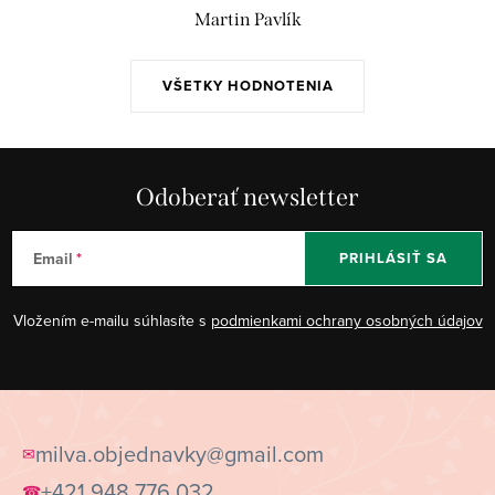
Martin Pavlík
VŠETKY HODNOTENIA
Odoberať newsletter
Email
PRIHLÁSIŤ SA
Vložením e-mailu súhlasíte s
podmienkami ochrany osobných údajov
Z
á
milva.objednavky@gmail.com
✉
p
+421 948 776 032
☎