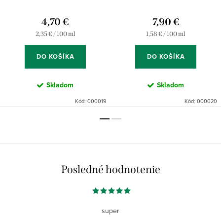
4,70 €
7,90 €
Jednotková
Jednotková
2,35 € / 100 ml
1,58 € / 100 ml
cena:
cena:
DO KOŠÍKA
DO KOŠÍKA
Skladom
Skladom
Kód:
000019
Kód:
000020
Posledné hodnotenie
super