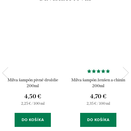
Milva šampón pivné droždie
Milva šampón ženšen a chinín
200ml
200ml
4,50 €
4,70 €
Jednotková
Jednotková
2,25 € / 100 ml
2,35 € / 100 ml
cena:
cena:
DO KOŠÍKA
DO KOŠÍKA