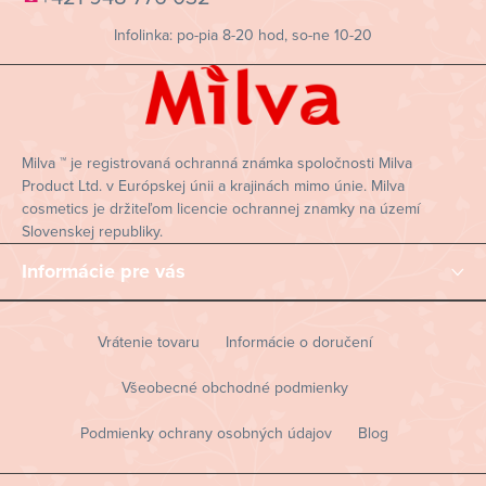
ä
Infolinka: po-pia 8-20 hod, so-ne 10-20
t
i
e
Milva ™ je registrovaná ochranná známka spoločnosti Milva
Product Ltd. v Európskej únii a krajinách mimo únie. Milva
cosmetics je držiteľom licencie ochrannej znamky na území
Slovenskej republiky.
Informácie pre vás
Vrátenie tovaru
Informácie o doručení
Všeobecné obchodné podmienky
Podmienky ochrany osobných údajov
Blog