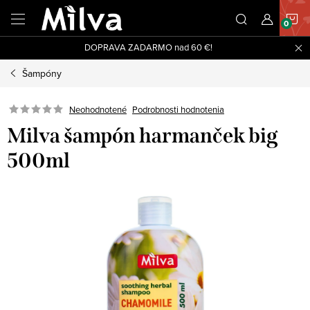
Prejsť
N
na
obsah
DOPRAVA ZADARMO nad 60 €!
K
Šampóny
Neohodnotené
Podrobnosti hodnotenia
Milva šampón harmanček big
500ml