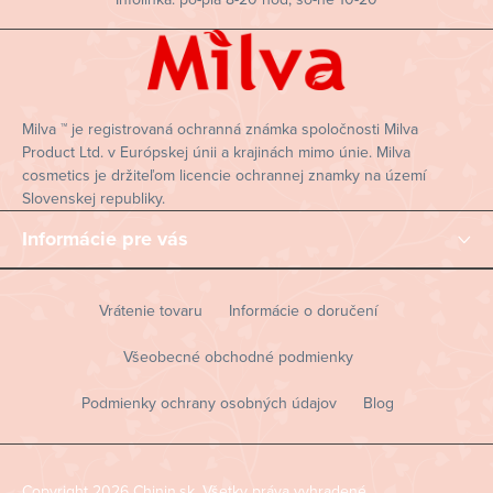
t
i
e
Milva ™ je registrovaná ochranná známka spoločnosti Milva
Product Ltd. v Európskej únii a krajinách mimo únie. Milva
cosmetics je držiteľom licencie ochrannej znamky na území
Slovenskej republiky.
Informácie pre vás
Vrátenie tovaru
Informácie o doručení
Všeobecné obchodné podmienky
Podmienky ochrany osobných údajov
Blog
Copyright 2026
Chinin.sk
. Všetky práva vyhradené.