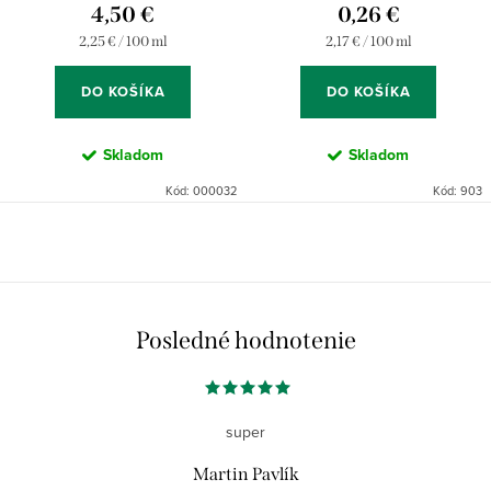
4,50 €
0,26 €
Jednotková
Jednotková
2,25 € / 100 ml
2,17 € / 100 ml
cena:
cena:
DO KOŠÍKA
DO KOŠÍKA
Skladom
Skladom
Kód:
000032
Kód:
903
Posledné hodnotenie
super
Martin Pavlík