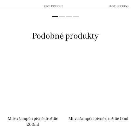
Kód:
000063
Kód:
000050
Milva šampón pivné droždie
Milva šampón pivné droždie 12ml
200ml