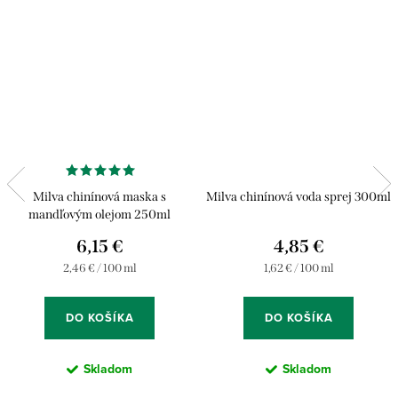
Milva chinínová maska s
Milva chinínová voda sprej 300ml
mandľovým olejom 250ml
6,15 €
4,85 €
Jednotková
Jednotková
2,46 € / 100 ml
1,62 € / 100 ml
cena:
cena:
DO KOŠÍKA
DO KOŠÍKA
Skladom
Skladom