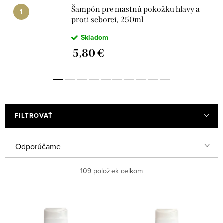
Šampón pre mastnú pokožku hlavy a
proti seborei, 250ml
Skladom
5,80 €
FILTROVAŤ
R
Odporúčame
a
Najlacnejšie
109
položiek celkom
d
e
Najdrahšie
V
n
ý
Najpredávanejšie