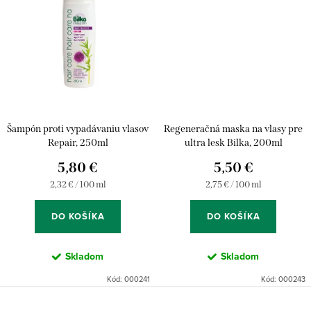
Šampón proti vypadávaniu vlasov
Regeneračná maska na vlasy pre
Repair, 250ml
ultra lesk Bilka, 200ml
5,80 €
5,50 €
Jednotková
Jednotková
2,32 € / 100 ml
2,75 € / 100 ml
cena:
cena:
DO KOŠÍKA
DO KOŠÍKA
Skladom
Skladom
Kód:
000241
Kód:
000243