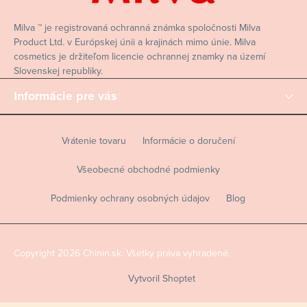
e
Milva ™ je registrovaná ochranná známka spoločnosti Milva
Product Ltd. v Európskej únii a krajinách mimo únie. Milva
cosmetics je držiteľom licencie ochrannej znamky na území
Slovenskej republiky.
Informácie pre vás
Vrátenie tovaru
Informácie o doručení
Všeobecné obchodné podmienky
Podmienky ochrany osobných údajov
Blog
Copyright 2026
Chinin.sk
. Všetky práva vyhradené.
Vytvoril Shoptet