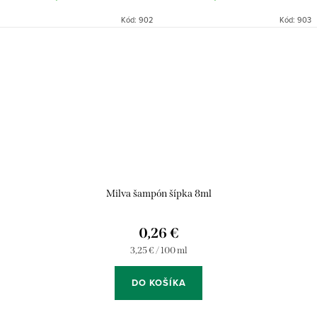
Kód:
902
Kód:
903
Milva šampón šípka 8ml
0,26 €
Jednotková
3,25 € / 100 ml
cena:
DO KOŠÍKA