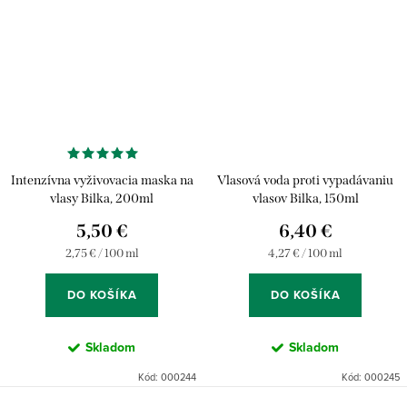
Intenzívna vyživovacia maska na
Vlasová voda proti vypadávaniu
vlasy Bilka, 200ml
vlasov Bilka, 150ml
5,50 €
6,40 €
Jednotková
Jednotková
2,75 € / 100 ml
4,27 € / 100 ml
cena:
cena:
DO KOŠÍKA
DO KOŠÍKA
Skladom
Skladom
Kód:
000244
Kód:
000245