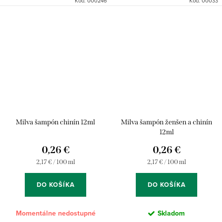
Kód:
000246
Kód:
00033
Milva šampón chinín 12ml
Milva šampón ženšen a chinín
12ml
0,26 €
0,26 €
Jednotková
Jednotková
2,17 € / 100 ml
2,17 € / 100 ml
cena:
cena:
DO KOŠÍKA
DO KOŠÍKA
Momentálne nedostupné
Skladom