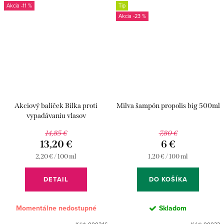
-11 %
Tip
-23 %
Akciový balíček Bilka proti
Milva šampón propolis big 500ml
vypadávaniu vlasov
14,85 €
7,80 €
13,20 €
6 €
Jednotková
Jednotková
2,20 € / 100 ml
1,20 € / 100 ml
cena:
cena:
DETAIL
DO KOŠÍKA
Momentálne nedostupné
Skladom