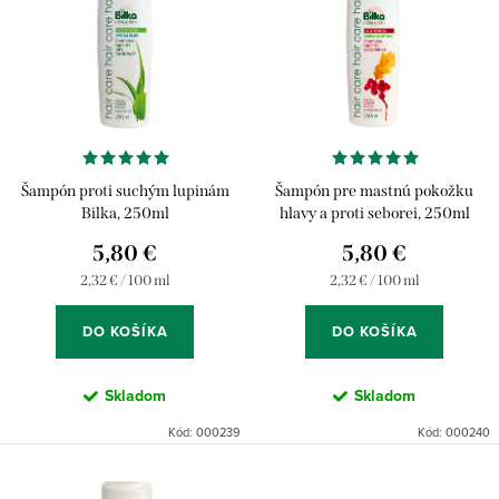
i
p
e
Abecedne
i
p
s
r
p
o
r
d
Šampón proti suchým lupinám
Šampón pre mastnú pokožku
o
u
Bilka, 250ml
hlavy a proti seborei, 250ml
d
5,80 €
5,80 €
k
u
Jednotková
Jednotková
2,32 € / 100 ml
2,32 € / 100 ml
t
cena:
cena:
k
o
DO KOŠÍKA
DO KOŠÍKA
t
v
o
Skladom
Skladom
v
Kód:
000239
Kód:
000240