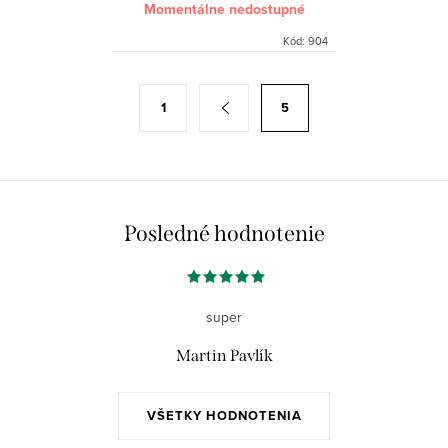
Momentálne nedostupné
Kód:
904
O
S
1
5
v
t
l
r
á
á
d
n
a
k
Posledné hodnotenie
c
o
i
v
e
a
super
p
n
r
Martin Pavlík
i
v
e
k
VŠETKY HODNOTENIA
y