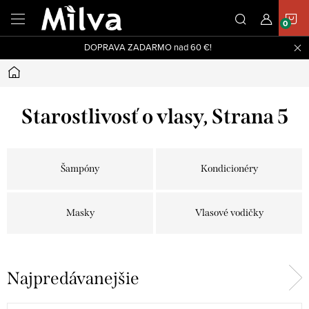
Prejsť
N
na
obsah
DOPRAVA ZADARMO nad 60 €!
K
Domov
Starostlivosť o vlasy
, Strana 5
Šampóny
Kondicionéry
Masky
Vlasové vodičky
Najpredávanejšie