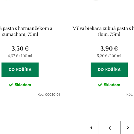
 pasta s harmančekom a
Milva bieliaca zubná pasta s 
sumachom, 75ml
ílom, 75ml
3,50 €
3,90 €
Jednotková
Jednotková
4,67 € / 100 ml
5,20 € / 100 ml
cena:
cena:
DO KOŠÍKA
DO KOŠÍKA
Skladom
Skladom
Kód:
00030101
Kód:
1
2