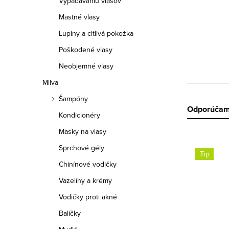
Vypadávaniu vlasov
p
Mastné vlasy
a
Lupiny a citlivá pokožka
n
Poškodené vlasy
e
Neobjemné vlasy
Milva
l
Šampóny
R
Odporúča
Kondicionéry
a
Masky na vlasy
V
Sprchové gély
d
Tip
ý
Chinínové vodičky
e
Vazelíny a krémy
p
n
Vodičky proti akné
i
i
Balíčky
s