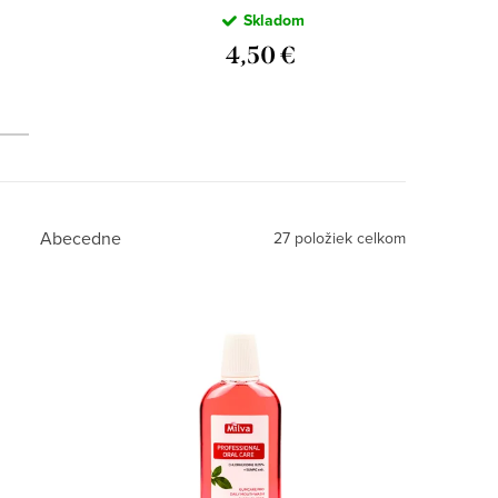
Zázvor 500 ml
Skladom
om
4,50 €
Abecedne
27
položiek celkom