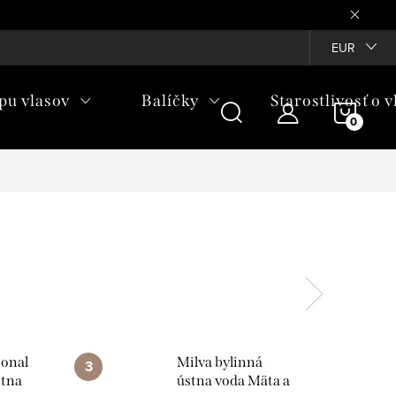
EUR
pu vlasov
Balíčky
Starostlivosť o v
NÁKU
KOŠÍ
ional
Milva bylinná
stna
ústna voda Mäta ​a