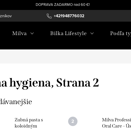
DOPRAVA ZADARMO nad 60 €!
azníkov
+421948776032
Milva
Bilka Lifestyle
Podľa ty
a hygiena
, Strana 2
dávanejšie
Zubná pasta s
Milva Profess
koloidným
Oral Care – Ú