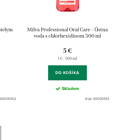
bielym
Milva Professional Oral Care – Ústna
voda s chlorhexidínom 500 ml
5 €
Jednotková
1 € / 100 ml
cena:
DO KOŠÍKA
Skladom
00030102
Kód:
00030103