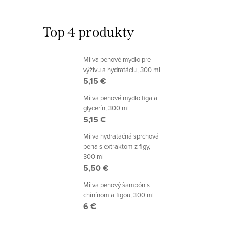
Top 4 produkty
Milva penové mydlo pre
výživu a hydratáciu, 300 ml
5,15 €
Milva penové mydlo figa a
glycerín, 300 ml
5,15 €
Milva hydratačná sprchová
pena s extraktom z figy,
300 ml
5,50 €
Milva penový šampón s
chinínom a figou, 300 ml
6 €