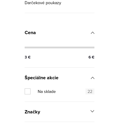
ý
Darčekové poukazy
p
i
s
Cena
u
3
€
6
€
Špeciálne akcie
Na sklade
22
Značky