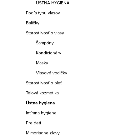
v
ÚSTNA HYGIENA
r
l
Podľa typu vlasov
á
á
n
Balíčky
d
k
Starostlivosť o vlasy
a
o
Šampóny
v
c
Kondicionéry
a
i
Masky
n
e
Vlasové vodičky
i
p
e
Starostlivosť o pleť
r
Telová kozmetika
v
Ústna hygiena
k
Intímna hygiena
y
Pre deti
v
Mimoriadne zľavy