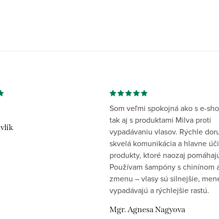
Som veľmi spokojná ako s e-sh
tak aj s produktami Milva proti
vlík
vypadávaniu vlasov. Rýchle dor
skvelá komunikácia a hlavne úč
produkty, ktoré naozaj pomáhaj
Používam šampóny s chinínom a
zmenu – vlasy sú silnejšie, men
vypadávajú a rýchlejšie rastú.
Mgr. Agnesa Nagyova