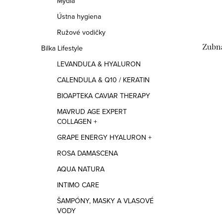
e
Mydlá
p
Ústna hygiena
p
Ružové vodičky
r
r
Zubná
Bilka Lifestyle
o
o
LEVANDUĽA & HYALURON
d
d
CALENDULA & Q10 / KERATIN
u
BIOAPTEKA CAVIAR THERAPY
u
k
MAVRUD AGE EXPERT
k
COLLAGEN +
t
t
GRAPE ENERGY HYALURON +
o
ROSA DAMASCENA
o
v
AQUA NATURA
v
INTIMO CARE
ŠAMPÓNY, MASKY A VLASOVÉ
S
O
VODY
t