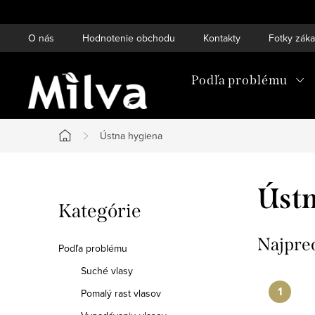
Prejsť
na
O nás
Hodnotenie obchodu
Kontakty
Fotky zák
obsah
Podľa problému
Ústna hygiena
Domov
B
Ústn
Preskočiť
Kategórie
o
kategórie
č
Najpre
Podľa problému
n
Suché vlasy
Pomalý rast vlasov
ý