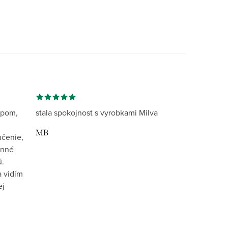
opom,
stala spokojnost s vyrobkami Milva
MB
učenie,
inné
ú.
 vidím
ej