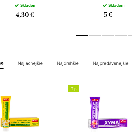
striebrom a
voda s
Skladom
Skladom
morskou soľou
chlorhexidín
Bilka Dent, 75ml
4,30 €
500 ml
5 €
me
Najlacnejšie
Najdrahšie
Najpredávanejšie
Tip