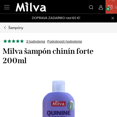
Prejsť
N
na
obsah
DOPRAVA ZADARMO nad 60 €!
K
Šampóny
3 hodnotenia
Podrobnosti hodnotenia
Milva šampón chinín forte
200ml