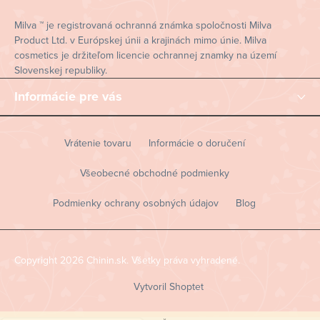
e
Milva ™ je registrovaná ochranná známka spoločnosti Milva
Product Ltd. v Európskej únii a krajinách mimo únie. Milva
cosmetics je držiteľom licencie ochrannej znamky na území
Slovenskej republiky.
Informácie pre vás
Vrátenie tovaru
Informácie o doručení
Všeobecné obchodné podmienky
Podmienky ochrany osobných údajov
Blog
Copyright 2026
Chinin.sk
. Všetky práva vyhradené.
Vytvoril Shoptet