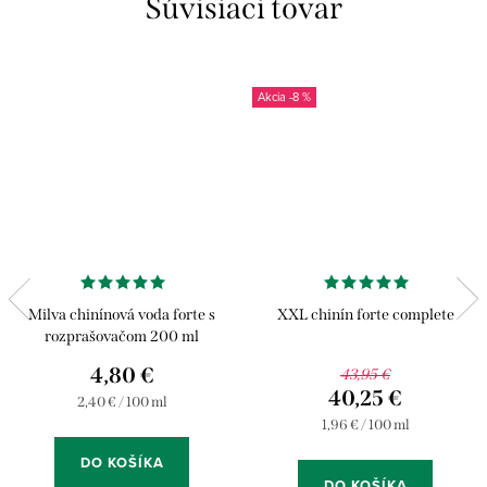
Súvisiaci tovar
-8 %
Milva chinínová voda forte s
XXL chinín forte complete
rozprašovačom 200 ml
4,80 €
43,95 €
40,25 €
Jednotková
2,40 € / 100 ml
cena:
Jednotková
1,96 € / 100 ml
cena:
DO KOŠÍKA
DO KOŠÍKA